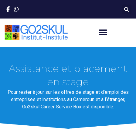
Assistance et placement
en stage
Pour rester à jour sur les offres de stage et d’emploi des
entreprises et institutions au Cameroun et à l’étranger,
Go2skul Career Service Box est disponible.