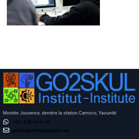
Montée Jouvence, derrière la station Camoco, Yaoundé
+237 676 14 44 18
go2skulinstitute@gmail.com