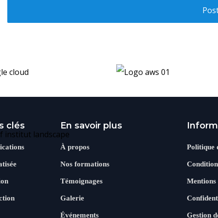
Post
s clés
En savoir plus
Inform
ications
À propos
Politique
tisée
Nos formations
Condition
ion
Témoignages
Mentions
ction
Galerie
Confident
Événements
Gestion d