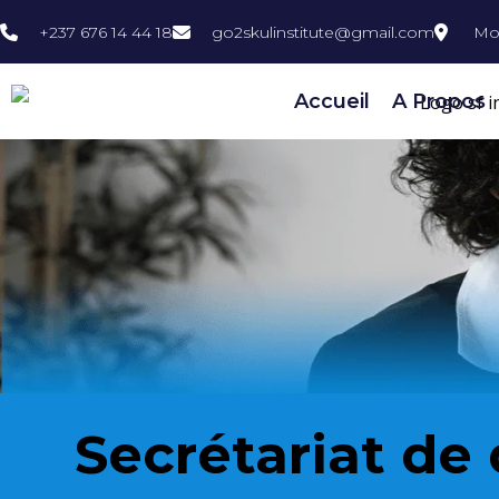
+237 676 14 44 18
go2skulinstitute@gmail.com
Mo
Accueil
A Propos
Secrétariat de 