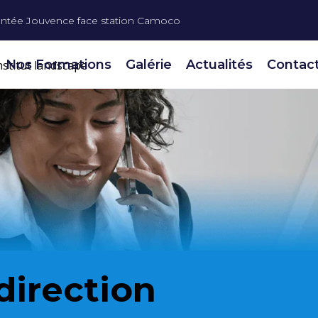
ntée Jouvence face station Camoco
Nos Formations
Galérie
Actualités
Contac
direction